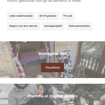
motivi gestionali non gli accettiamo in Hotel.
Letto matrimoniale
Wi-Fi gratuito
TV-Led
Bagno con box doccia
Asciugacapelli
Vista panoramica
Immagine 360
Visualizza
Prenota al miglior prezzo