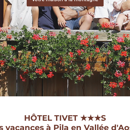
HÔTEL TIVET ★★★S
s vacances à Pila en Vallée d'Ao