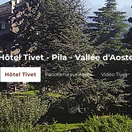
Hôtel Tivet - Pila - Vallée d'Aost
Hôtel Tivet
Panorama sur Aoste
Vidéo Tivet