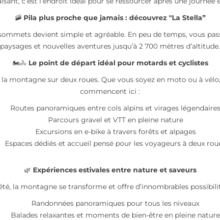
isant, c’est l’endroit idéal pour se ressourcer après une journée e
🚠
Pila plus proche que jamais : découvrez "La Stella”
 sommets devient simple et agréable. En peu de temps, vous passe
paysages et nouvelles aventures jusqu’à 2 700 mètres d’altitude.
🏍️🚴
Le point de départ idéal pour motards et cyclistes
e la montagne sur deux roues. Que vous soyez en moto ou à vélo, c
commencent ici :
Routes panoramiques entre cols alpins et virages légendaire
Parcours gravel et VTT en pleine nature
Excursions en e-bike à travers forêts et alpages
Espaces dédiés et accueil pensé pour les voyageurs à deux rou
🌿
Expériences estivales entre nature et saveurs
été, la montagne se transforme et offre d’innombrables possibilit
Randonnées panoramiques pour tous les niveaux
Balades relaxantes et moments de bien-être en pleine nature