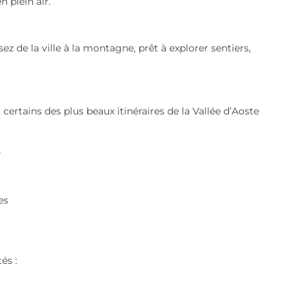
n plein air.
z de la ville à la montagne, prêt à explorer sentiers,
ertains des plus beaux itinéraires de la Vallée d’Aoste
s
es
és :