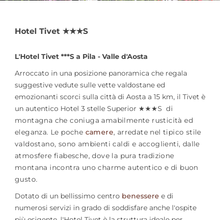
Hotel Tivet ★★★S
L'Hotel Tivet ***S a Pila - Valle d'Aosta
Arroccato in una posizione panoramica che regala
suggestive vedute sulle vette valdostane ed
emozionanti scorci sulla città di Aosta a 15 km, il Tivet è
un autentico
Hotel 3 stelle Superior ★★★S
di
montagna che coniuga amabilmente rusticità ed
eleganza. Le poche
camere
, arredate nel tipico stile
valdostano, sono ambienti caldi e accoglienti, dalle
atmosfere fiabesche, dove la pura tradizione
montana incontra uno charme autentico e di buon
gusto.
Dotato di un bellissimo centro
benessere
e di
numerosi servizi in grado di soddisfare anche l'ospite
più esigente, l'Hotel Tivet è la struttura ideale per