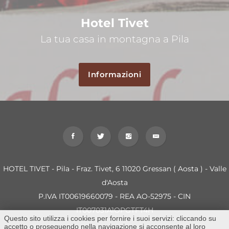
Hotel Tivet
La tua casa in montagna a Pila
Informazioni
HOTEL TIVET - Pila - Fraz. Tivet, 6 11020 Gressan ( Aosta ) - Valle
d'Aosta
P.IVA IT00619660079 - REA AO-52975 - CIN
IT007031A1OPGTFT4H
Questo sito utilizza i cookies per fornire i suoi servizi: cliccando su
accetto o proseguendo nella navigazione si acconsente al loro